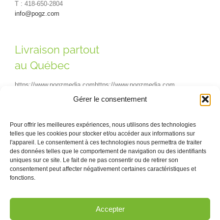
T : 418-650-2804
info@pogz.com
Livraison partout
au Québec
https://www.pogzmedia.comhttps://www.pogzmedia.com
Gérer le consentement
Pour offrir les meilleures expériences, nous utilisons des technologies
telles que les cookies pour stocker et/ou accéder aux informations sur
l'appareil. Le consentement à ces technologies nous permettra de traiter
des données telles que le comportement de navigation ou des identifiants
uniques sur ce site. Le fait de ne pas consentir ou de retirer son
consentement peut affecter négativement certaines caractéristiques et
Contactez-nous ! · Québec, Montréal, Saint-Nicolas ·
fonctions.
Courriel :
info@pogz.com
Accepter