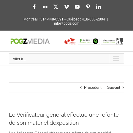
Passer
Facebook
Flickr
X
Vimeo
YouTube
Pinterest
LinkedIn
au
contenu
Montréal :
514-448-0591
- Québec :
418-650-2804
|
info@pogz.com
Aller à...
Précédent
Suivant
Le Vérificateur général effectue une refonte
de son matériel d’exposition