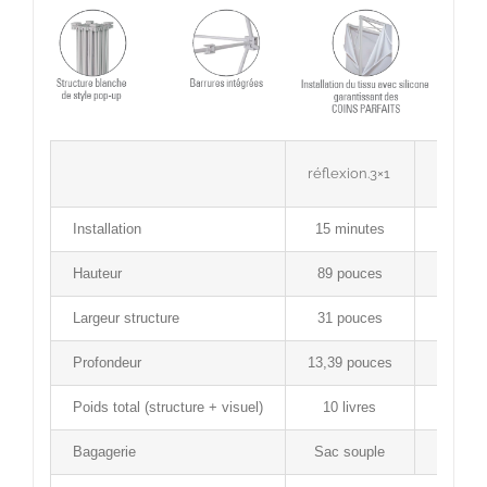
réflexion.3×1
réflexi
Installation
15 minutes
15 min
Hauteur
89 pouces
89 po
Largeur structure
31 pouces
59 po
Profondeur
13,39 pouces
13,39 p
Poids total (structure + visuel)
10 livres
15 li
Bagagerie
Sac souple
Sac so