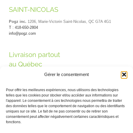
SAINT-NICOLAS
Pogz inc.
1206, Marie-Victorin Saint-Nicolas, QC G7A 4G1
T : 418-650-2804
info@pogz.com
Livraison partout
au Québec
Gérer le consentement
Pour offrir les meilleures expériences, nous utilisons des technologies
telles que les cookies pour stocker et/ou accéder aux informations sur
l'appareil. Le consentement à ces technologies nous permettra de traiter
des données telles que le comportement de navigation ou des identifiants
uniques sur ce site. Le fait de ne pas consentir ou de retirer son
consentement peut affecter négativement certaines caractéristiques et
Contactez-nous ! · Québec, Montréal, Saint-Nicolas ·
fonctions.
Courriel :
info@pogz.com