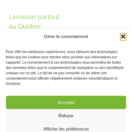
Livraison partout
au Québec
Gérer le consentement
Pour offrir les meilleures expériences, nous utilisons des technologies
telles que les cookies pour stocker et/ou accéder aux informations sur
l'appareil. Le consentement à ces technologies nous permettra de traiter
des données telles que le comportement de navigation ou des identifiants
uniques sur ce site. Le fait de ne pas consentir ou de retirer son
consentement peut affecter négativement certaines caractéristiques et
Contactez-nous ! · Québec, Montréal, Saint-Nicolas ·
fonctions.
Courriel :
info@pogz.com
Accepter
Refuser
Créé par Pogz Média -
Politique de confidentialité
Afficher les préférences