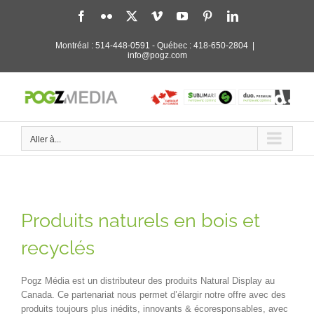
Passer
Facebook
Flickr
X
Vimeo
YouTube
Pinterest
LinkedIn
au
contenu
Montréal :
514-448-0591
- Québec :
418-650-2804
|
info@pogz.com
Aller à...
Produits naturels en bois et
recyclés
Pogz Média est un
distributeur des produits Natural Display au
Canada. Ce partenariat nous permet d’élargir notre offre avec des
produits toujours plus inédits, innovants & écoresponsables
, avec