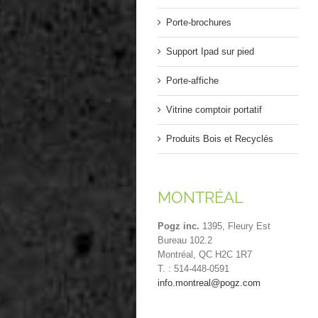
Porte-brochures
Support Ipad sur pied
Porte-affiche
Vitrine comptoir portatif
Produits Bois et Recyclés
MONTRÉAL
Pogz inc.
1395, Fleury Est
Bureau 102.2
Montréal, QC H2C 1R7
T. : 514-448-0591
info.montreal@pogz.com