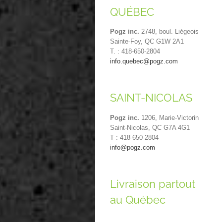
QUÉBEC
Pogz inc.
2748, boul. Liégeois
Sainte-Foy, QC G1W 2A1
T. : 418-650-2804
info.quebec@pogz.com
SAINT-NICOLAS
Pogz inc.
1206, Marie-Victorin
Saint-Nicolas, QC G7A 4G1
T : 418-650-2804
info@pogz.com
Livraison partout
au Québec