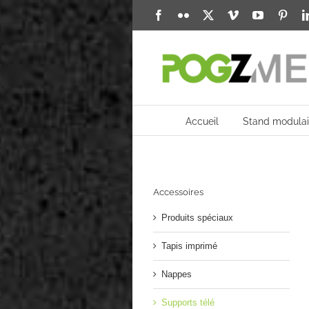
Passer
Facebook
Flickr
X
Vimeo
YouTube
Pinte
au
contenu
Accueil
Stand modulai
Accessoires
Produits spéciaux
Tapis imprimé
Nappes
Supports télé