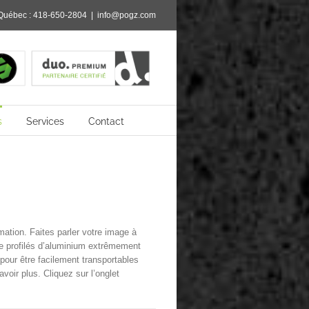
Québec :
418-650-2804
|
info@pogz.com
s
Services
Contact
ation. Faites parler votre image à
 de profilés d’aluminium extrêmement
 pour être facilement transportables
voir plus. Cliquez sur l’onglet