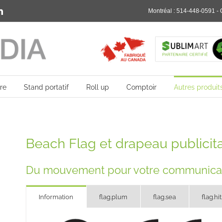
rest
LinkedIn
Montréal :
514-448-0591
- 
re
Stand portatif
Roll up
Comptoir
Autres produit
Beach Flag et drapeau publicita
Du mouvement pour votre communica
Information
flag.plum
flag.sea
flag.hit