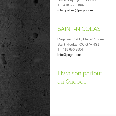
T. : 418-650-2804
info.quebec@pogz.com
SAINT-NICOLAS
Pogz inc.
1206, Marie-Victorin
Saint-Nicolas, QC G7A 4G1
T : 418-650-2804
info@pogz.com
Livraison partout
au Québec