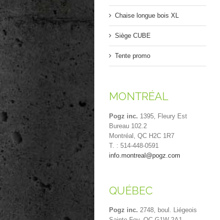
Chaise longue bois XL
Siège CUBE
Tente promo
MONTRÉAL
Pogz inc.
1395, Fleury Est
Bureau 102.2
Montréal, QC H2C 1R7
T. : 514-448-0591
info.montreal@pogz.com
QUÉBEC
Pogz inc.
2748, boul. Liégeois
Sainte-Foy, QC G1W 2A1