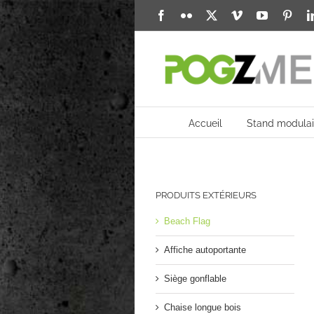
Passer
Facebook
Flickr
X
Vimeo
YouTube
Pinte
au
contenu
Accueil
Stand modulai
PRODUITS EXTÉRIEURS
Beach Flag
Affiche autoportante
Siège gonflable
Chaise longue bois