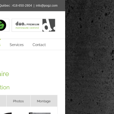
Québec :
418-650-2804
|
info@pogz.com
s
Services
Contact
ire
tion
Photos
Montage