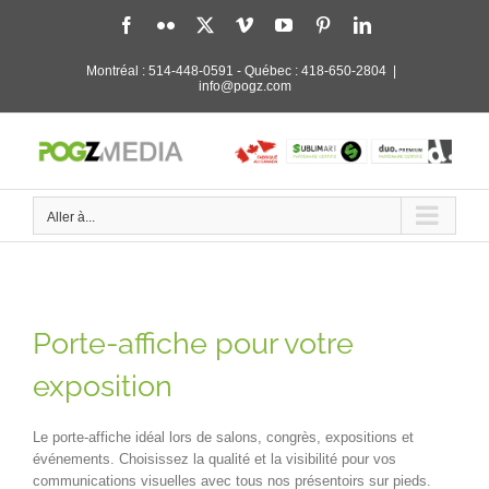
Passer
Facebook
Flickr
X
Vimeo
YouTube
Pinterest
LinkedIn
au
contenu
Montréal :
514-448-0591
- Québec :
418-650-2804
|
info@pogz.com
Aller à...
Porte-affiche pour votre
exposition
Le porte-affiche idéal lors de salons, congrès, expositions et
événements. Choisissez la qualité et la visibilité pour vos
communications visuelles avec tous nos présentoirs sur pieds.