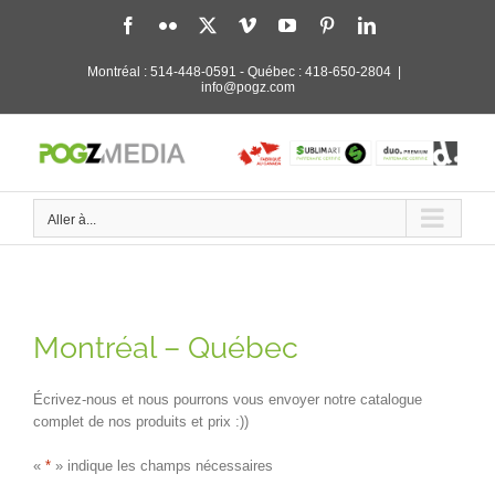
Passer
Facebook
Flickr
X
Vimeo
YouTube
Pinterest
LinkedIn
au
contenu
Montréal :
514-448-0591
- Québec :
418-650-2804
|
info@pogz.com
Aller à...
Montréal – Québec
Écrivez-nous et nous pourrons vous envoyer notre catalogue
complet de nos produits et prix :))
«
*
» indique les champs nécessaires