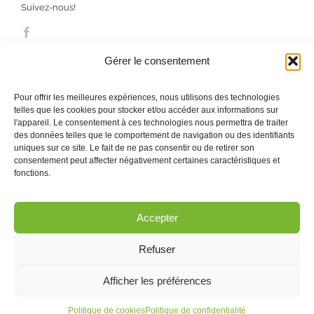
Suivez-nous!
Gérer le consentement
Pour offrir les meilleures expériences, nous utilisons des technologies
telles que les cookies pour stocker et/ou accéder aux informations sur
l'appareil. Le consentement à ces technologies nous permettra de traiter
des données telles que le comportement de navigation ou des identifiants
uniques sur ce site. Le fait de ne pas consentir ou de retirer son
consentement peut affecter négativement certaines caractéristiques et
Contactez-nous ! · Québec, Montréal, Saint-Nicolas ·
fonctions.
Courriel :
info@pogz.com
Accepter
Refuser
Créé par Pogz Média -
Politique de confidentialité
Afficher les préférences
Facebook
Flickr
X
Vimeo
YouTube
Pinterest
LinkedIn
Politique de cookies
Politique de confidentialité