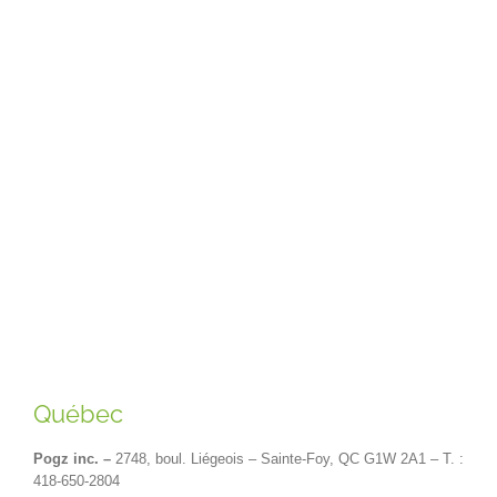
Québec
Pogz inc. –
2748, boul. Liégeois – Sainte-Foy, QC G1W 2A1 – T. :
418-650-2804