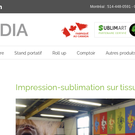
rest
LinkedIn
Montréal :
514-448-0591
- 
re
Stand portatif
Roll up
Comptoir
Autres produit
Impression-sublimation sur tiss