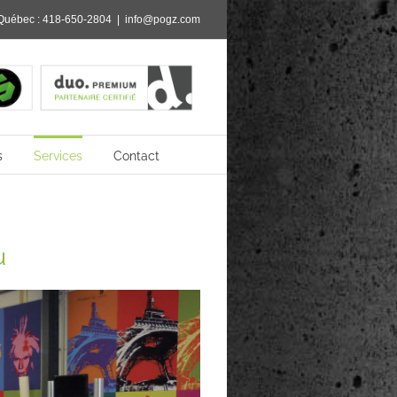
Québec :
418-650-2804
|
info@pogz.com
s
Services
Contact
u