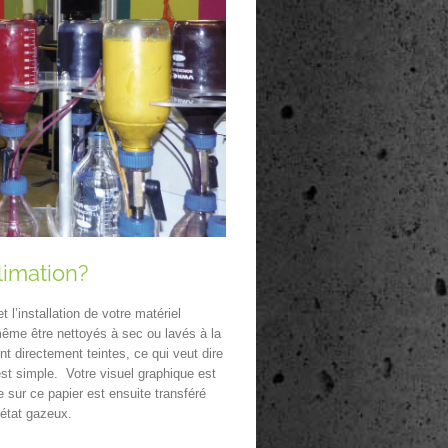
limation?
t l’installation de votre matériel
 même être nettoyés à sec ou lavés à la
nt directement teintes, ce qui veut dire
est simple. Votre visuel graphique est
 sur ce papier est ensuite transféré
’état gazeux.