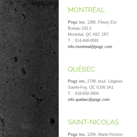
MONTRÉAL
Pogz inc.
1395, Fleury Est
Bureau 102.2
Montréal, QC H2C 1R7
T. : 514-448-0591
info.montreal@pogz.com
QUÉBEC
Pogz inc.
2748, boul. Liégeois
Sainte-Foy, QC G1W 2A1
T. : 418-650-2804
info.quebec@pogz.com
SAINT-NICOLAS
Pogz inc.
1206, Marie-Victorin