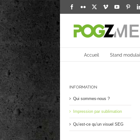
Passer
Facebook
Flickr
X
Vimeo
YouTube
Pinte
au
contenu
Accueil
Stand modulai
INFORMATION
Qui sommes-nous ?
Impression par sublimation
Qu’est-ce qu’un visuel SEG