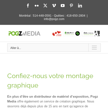
Passer
Facebook
Flickr
X
Vimeo
YouTube
Pinterest
LinkedIn
au
contenu
Montréal :
514-448-0591
- Québec :
418-650-2804
|
info@pogz.com
Aller à...
Confiez-nous votre montage
graphique
En plus d’être un distributeur de matériel d’exposition, P
ogz
Media
offre également un service de création graphique. Nous
œuvrons déjà depuis plus de 15 ans en tant qu’agence de