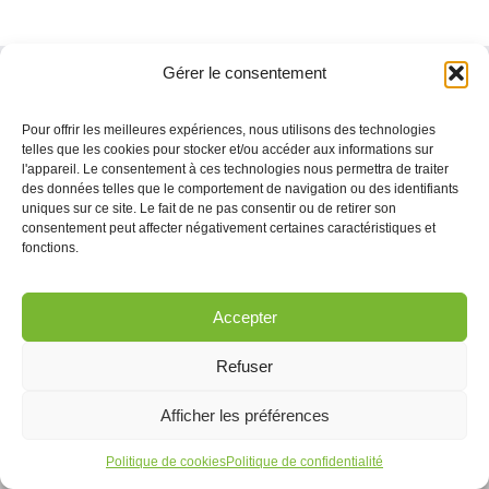
Gérer le consentement
Pour offrir les meilleures expériences, nous utilisons des technologies
Contactez-nous ! · Québec, Montréal, Saint-Nicolas ·
telles que les cookies pour stocker et/ou accéder aux informations sur
Courriel :
info@pogz.com
l'appareil. Le consentement à ces technologies nous permettra de traiter
des données telles que le comportement de navigation ou des identifiants
uniques sur ce site. Le fait de ne pas consentir ou de retirer son
consentement peut affecter négativement certaines caractéristiques et
fonctions.
Créé par Pogz Média -
Politique de confidentialité
Accepter
Facebook
Flickr
X
Vimeo
YouTube
Pinterest
LinkedIn
Refuser
Afficher les préférences
Politique de cookies
Politique de confidentialité