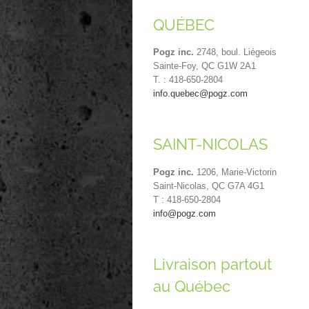
QUÉBEC
Pogz inc.
2748, boul. Liégeois
Sainte-Foy, QC G1W 2A1
T. : 418-650-2804
info.quebec@pogz.com
SAINT-NICOLAS
Pogz inc.
1206, Marie-Victorin
Saint-Nicolas, QC G7A 4G1
T : 418-650-2804
info@pogz.com
Livraison partout
au Québec