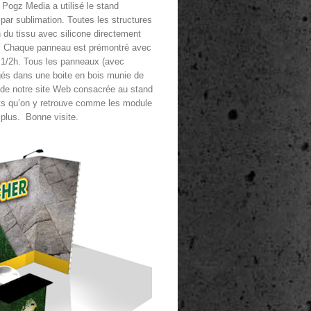
 Pogz Media a utilisé le stand
par sublimation. Toutes les structures
 du tissu avec silicone directement
r. Chaque panneau est prémontré avec
en 1/2h. Tous les panneaux (avec
ngés dans une boite en bois munie de
ion de notre site Web consacrée au stand
rts qu’on y retrouve comme les module
 plus. Bonne visite.