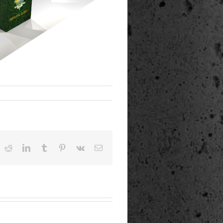
ok
Reddit
LinkedIn
Tumblr
Pinterest
Vk
Email