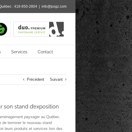
Québec :
418-650-2804
|
info@pogz.com
s
Services
Contact
Précédent
Suivant
r son stand d’exposition
 d’aménagement paysager au Québec.
te de terminer le nouveau stand
ir leurs produits et services lors des