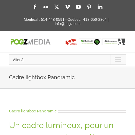
Passer
Facebook
Flickr
X
Vimeo
YouTube
Pinterest
LinkedIn
au
contenu
Montréal :
514-448-0591
- Québec :
418-650-2804
|
info@pogz.com
Aller à...
Cadre lightbox Panoramic
Cadre lightbox Panoramic
Un cadre lumineux, pour un