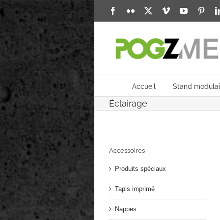
Passer
Facebook
Flickr
X
Vimeo
YouTube
Pinte
au
contenu
Accueil
Stand modulai
Éclairage
Accessoires
Produits spéciaux
Tapis imprimé
Nappes