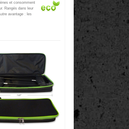
gènes et consomment
ur. Rangés dans leur
utre avantage : les