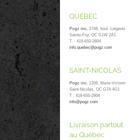
QUÉBEC
Pogz inc.
2748, boul. Liégeois
Sainte-Foy, QC G1W 2A1
T. : 418-650-2804
info.quebec@pogz.com
SAINT-NICOLAS
Pogz inc.
1206, Marie-Victorin
Saint-Nicolas, QC G7A 4G1
T : 418-650-2804
info@pogz.com
Livraison partout
au Québec