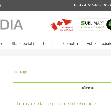
rest
LinkedIn
Montréal :
514-448-0591
- 
re
Stand portatif
Roll up
Comptoir
Autres produit
Éclairage
Information
Luminaire, à la fine pointe de la technologie