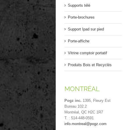
Supports télé
Porte-brochures
Support Ipad sur pied
Porte-affiche
Vitrine comptoir portatif
Produits Bois et Recyclés
MONTRÉAL
Pogz inc.
1395, Fleury Est
Bureau 102.2
Montréal, QC H2C 1R7
T. : 514-448-0591
info.montreal@pogz.com