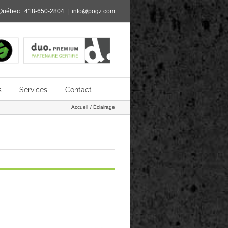
Québec :
418-650-2804
|
info@pogz.com
s
Services
Contact
Accueil
Éclairage